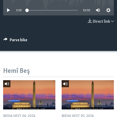
ÇAND Û HUNER
0:00
54:59
SERNIVÎS
Direct link
SORANÎ
Learning English
Parve bike
FOLLOW US
Hemî Beş
Zimanên Din
MEHA HEŞT 06, 2026
MEHA HEŞT 05, 2026