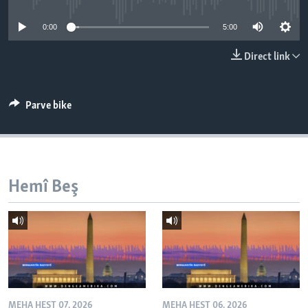
ÇAND Û HUNER
0:00
5:00
SERNIVÎS
Direct link
SORANÎ
Learning English
Parve bike
FOLLOW US
Hemî Beş
Zimanên Din
MEHA HEŞT 07, 2026
MEHA HEŞT 06, 2026