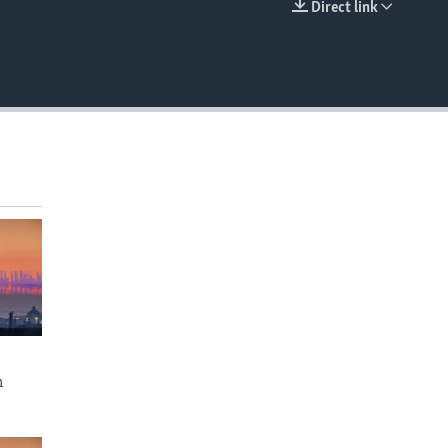
Direct link
EMBED
n