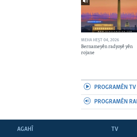
MEHA HEŞT 04, 2026
Bernameyên radyoyê yên
rojane
PROGRAMÊN TV 
PROGRAMÊN RAD
AGAHÎ
TV
Learning English