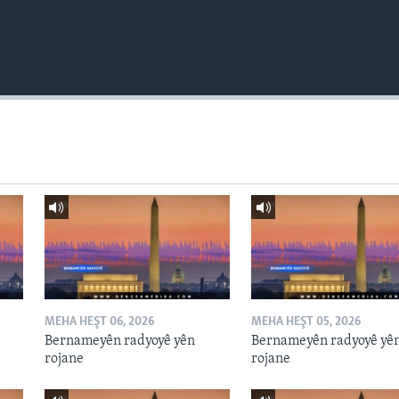
MEHA HEŞT 06, 2026
MEHA HEŞT 05, 2026
Bernameyên radyoyê yên
Bernameyên radyoyê yê
rojane
rojane