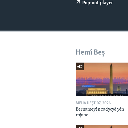
ÇAND Û HUNER
Pop-out player
SERNIVÎS
SORANÎ
Hemî Beş
MEHA HEŞT 07, 2026
Bernameyên radyoyê yên
rojane