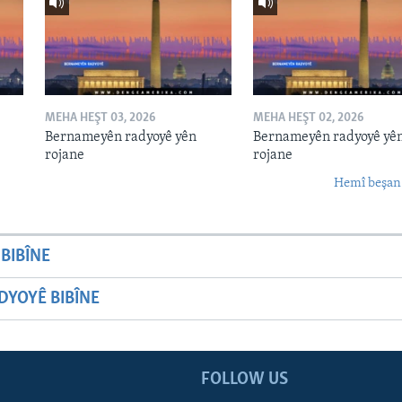
MEHA HEŞT 03, 2026
MEHA HEŞT 02, 2026
Bernameyên radyoyê yên
Bernameyên radyoyê yê
rojane
rojane
Hemî beşan
BIBÎNE
YOYÊ BIBÎNE
FOLLOW US