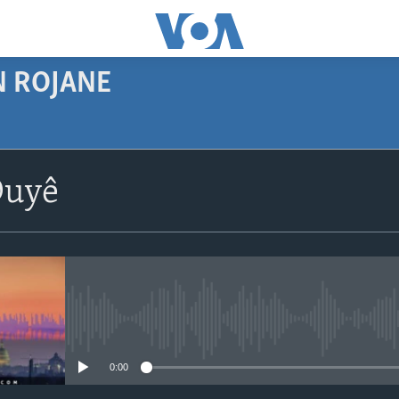
N ROJANE
SUBSCRIBE
Duyê
Navê xwe tomar
bike
No media source currently avail
0:00