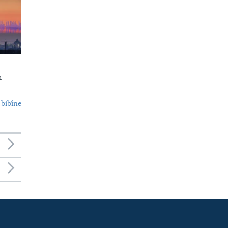
n
 bibîne