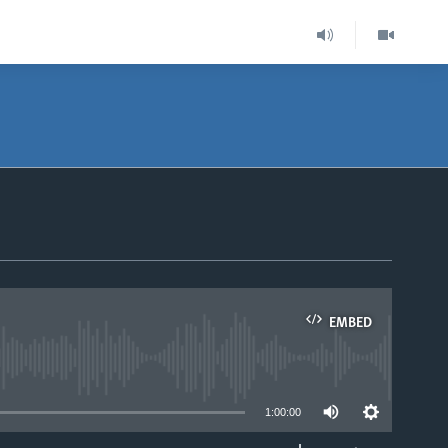
EMBED
able
1:00:00