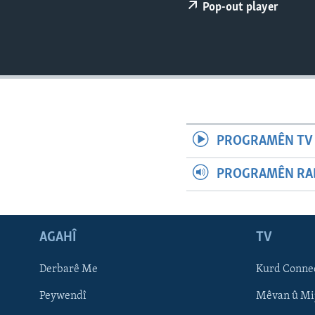
ÇAND Û HUNER
Pop-out player
SERNIVÎS
SORANÎ
PROGRAMÊN TV 
PROGRAMÊN RAD
AGAHÎ
TV
Learning English
Derbarê Me
Kurd Conne
Peywendî
Mêvan û Mi
FOLLOW US