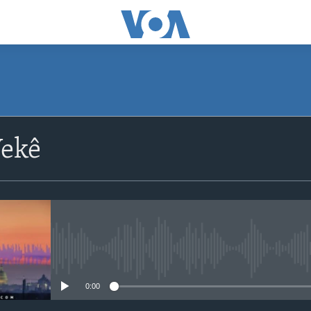
ekê
No media source currently avail
0:00