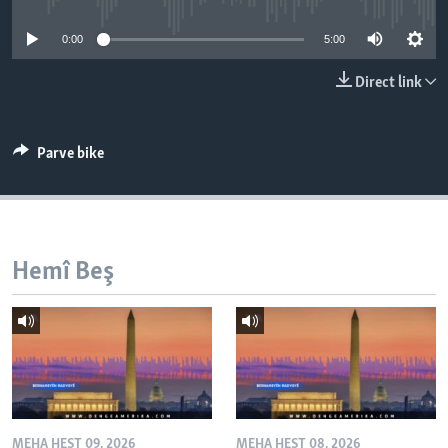
ÇAND Û HUNER
0:00
5:00
SERNIVÎS
Direct link
SORANÎ
Learning English
Parve bike
FOLLOW US
Hemî Beş
Zimanên Din
MEHA HEŞT 09, 2026
MEHA HEŞT 08, 2026