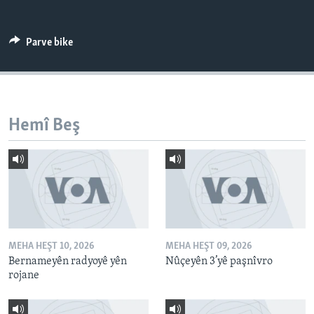
ÇAND Û HUNER
SERNIVÎS
Parve bike
SORANÎ
Learning English
Hemî Beş
FOLLOW US
Zimanên Din
MEHA HEŞT 10, 2026
MEHA HEŞT 09, 2026
Bernameyên radyoyê yên
Nûçeyên 3’yê paşnîvro
rojane