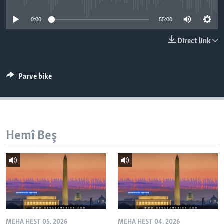
ÇAND Û HUNER
0:00
55:00
SERNIVÎS
Direct link
SORANÎ
Learning English
Parve bike
FOLLOW US
Hemî Beş
Zimanên Din
MEHA HEŞT 05, 2026
MEHA HEŞT 04, 2026