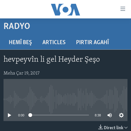
Lînkên
eksesibilîtî
Yekser
RADYO
here
DESTPÊK
naveroka
NÛÇE
HEMÎ BEŞ
ARTICLES
PIRTIR AGAHÎ
serekî
HERÊMÊN KURDAN
Yekser
VÎDYO GALERÎ
hevpeyvîn li gel Heyder Şeşo
here
AMERÎKA
FOTO GALERÎ
Malpera
TIRKÎYE
Meha Çar 19, 2017
RADYO
serekî
Yekser
SÛRÎYE
HEVPEYVÎN
here
ÎRAQ
Lêgerînê
No media source currently available
ÎRAN
ROJHILATA NAVÎN
0:00
8:38
CÎHAN
Direct link