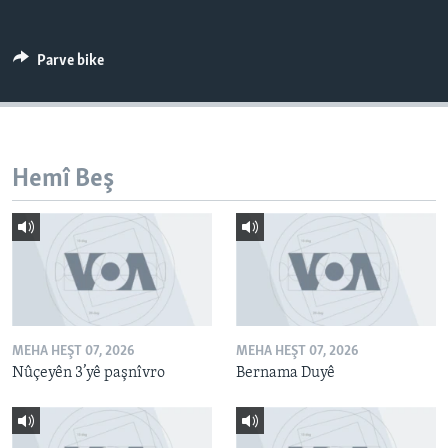
ÇAND Û HUNER
SERNIVÎS
Parve bike
SORANÎ
Learning English
Hemî Beş
FOLLOW US
Zimanên Din
MEHA HEŞT 07, 2026
MEHA HEŞT 07, 2026
Nûçeyên 3’yê paşnîvro
Bernama Duyê