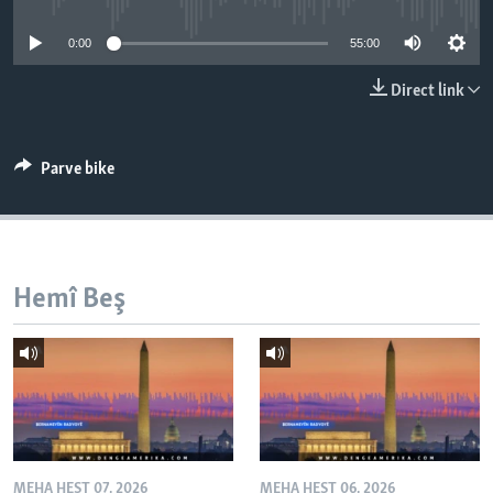
ÇAND Û HUNER
0:00
55:00
SERNIVÎS
Direct link
SORANÎ
Learning English
Parve bike
FOLLOW US
Hemî Beş
Zimanên Din
MEHA HEŞT 07, 2026
MEHA HEŞT 06, 2026