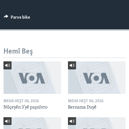
ÇAND Û HUNER
SERNIVÎS
Parve bike
SORANÎ
Learning English
Hemî Beş
FOLLOW US
Zimanên Din
MEHA HEŞT 06, 2026
MEHA HEŞT 06, 2026
Nûçeyên 3’yê paşnîvro
Bernama Duyê