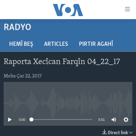
Lînkên
eksesibilîtî
Yekser
RADYO
here
DESTPÊK
naveroka
NÛÇE
HEMÎ BEŞ
ARTICLES
PIRTIR AGAHÎ
serekî
HERÊMÊN KURDAN
Yekser
VÎDYO GALERÎ
Raporta Xecîcan Farqîn 04_22_17
here
AMERÎKA
FOTO GALERÎ
Malpera
TIRKÎYE
Meha Çar 22, 2017
RADYO
serekî
Yekser
SÛRÎYE
HEVPEYVÎN
here
ÎRAQ
Lêgerînê
No media source currently available
ÎRAN
ROJHILATA NAVÎN
0:00
5:51
CÎHAN
Direct link