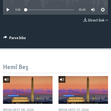
ÇAND Û HUNER
0:00
55:00
SERNIVÎS
Direct link
SORANÎ
Learning English
Parve bike
FOLLOW US
Hemî Beş
Zimanên Din
MEHA HEŞT 08, 2026
MEHA HEŞT 07, 2026