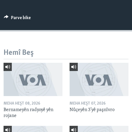
ÇAND Û HUNER
SERNIVÎS
Parve bike
SORANÎ
Learning English
Hemî Beş
FOLLOW US
Zimanên Din
MEHA HEŞT 08, 2026
MEHA HEŞT 07, 2026
Bernameyên radyoyê yên
Nûçeyên 3’yê paşnîvro
rojane