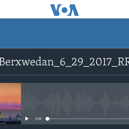
erxwedan_6_29_2017_R
No media source currently avail
0:00