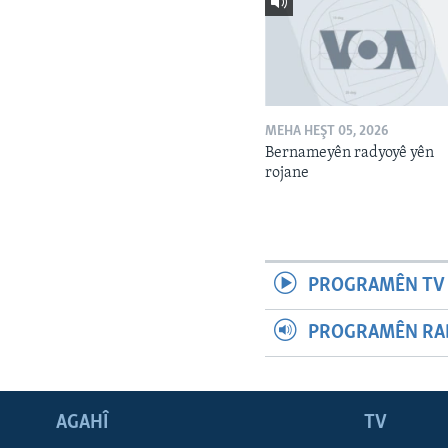
MEHA HEŞT 05, 2026
Bernameyên radyoyê yên
rojane
PROGRAMÊN TV 
PROGRAMÊN RAD
AGAHÎ
TV
Learning English