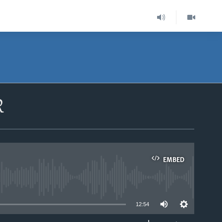
R
EMBED
able
12:54