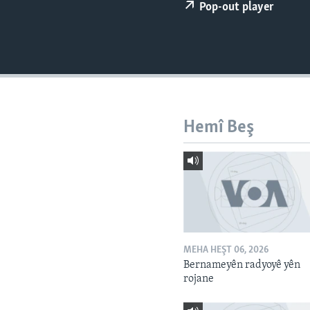
ÇAND Û HUNER
Pop-out player
SERNIVÎS
SORANÎ
Hemî Beş
MEHA HEŞT 06, 2026
Bernameyên radyoyê yên
rojane