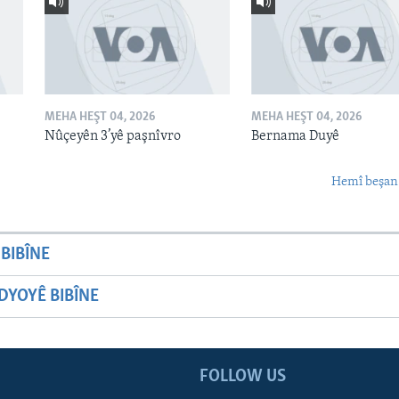
MEHA HEŞT 04, 2026
MEHA HEŞT 04, 2026
Nûçeyên 3’yê paşnîvro
Bernama Duyê
Hemî beşan
BIBÎNE
YOYÊ BIBÎNE
FOLLOW US