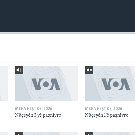
MEHA HEŞT 05, 2026
MEHA HEŞT 05, 2026
Nûçeyên 3’yê paşnîvro
Nûçeyên 1’ê paşnîvro