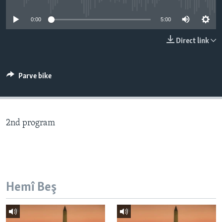
ÇAND Û HUNER
0:00
5:00
SERNIVÎS
Direct link
SORANÎ
Learning English
Parve bike
FOLLOW US
2nd program
Zimanên Din
Hemî Beş