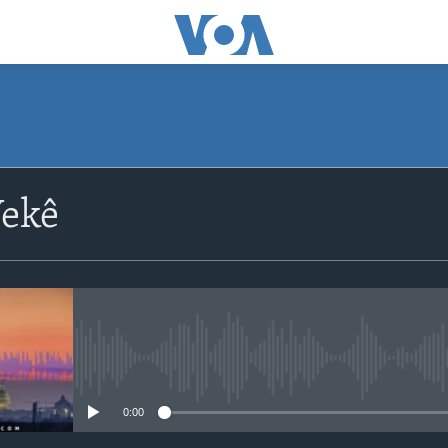
ekê
No media source currently avail
0:00