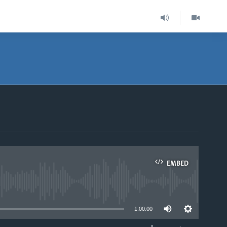
EMBED
able
1:00:00