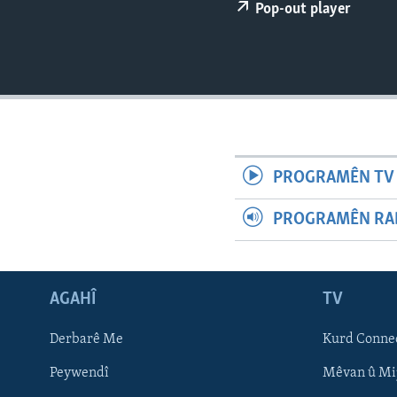
ÇAND Û HUNER
Pop-out player
SERNIVÎS
SORANÎ
PROGRAMÊN TV 
PROGRAMÊN RAD
AGAHÎ
TV
Learning English
Derbarê Me
Kurd Conne
Peywendî
Mêvan û Mi
FOLLOW US