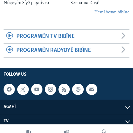
Nûçeyên 3’yê paşnîvro
Bernama Duyê
Hemî beşan bibîne
PROGRAMÊN TV BIBÎNE
PROGRAMÊN RADYOYÊ BIBÎNE
FOLLOW US
AGAHÎ
TV