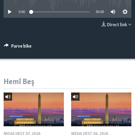
ÇAND Û HUNER
0:00
55:00
SERNIVÎS
Direct link
SORANÎ
Learning English
Parve bike
FOLLOW US
Hemî Beş
Zimanên Din
MEHA HEŞT 07, 2026
MEHA HEŞT 06, 2026