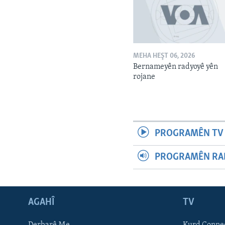
MEHA HEŞT 06, 2026
Bernameyên radyoyê yên
rojane
PROGRAMÊN TV 
PROGRAMÊN RAD
AGAHÎ
TV
Learning English
Derbarê Me
Kurd Conne