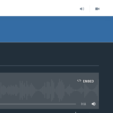
EMBED
able
3:11