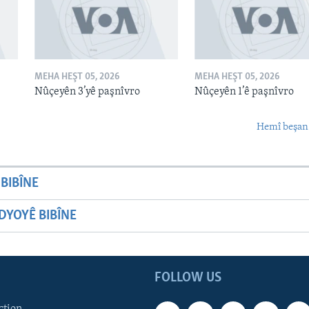
MEHA HEŞT 05, 2026
MEHA HEŞT 05, 2026
Nûçeyên 3’yê paşnîvro
Nûçeyên 1’ê paşnîvro
Hemî beşan
BIBÎNE
YOYÊ BIBÎNE
FOLLOW US
ction