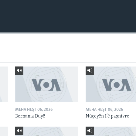
MEHA HEŞT 06, 2026
MEHA HEŞT 06, 2026
Bernama Duyê
Nûçeyên 1’ê paşnîvro