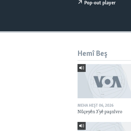
ÇAND Û HUNER
Pop-out player
SERNIVÎS
SORANÎ
Hemî Beş
MEHA HEŞT 06, 2026
Nûçeyên 3’yê paşnîvro