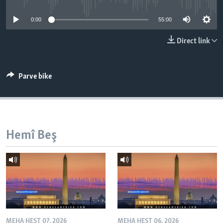
ÇAND Û HUNER
0:00
55:00
SERNIVÎS
Direct link
SORANÎ
Learning English
Parve bike
FOLLOW US
Hemî Beş
Zimanên Din
MEHA HEŞT 07, 2026
MEHA HEŞT 06, 2026