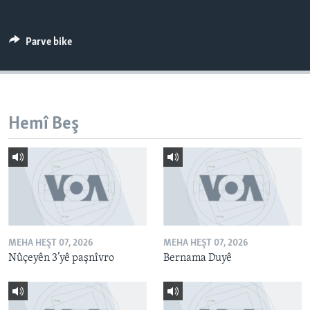
ÇAND Û HUNER
SERNIVÎS
Parve bike
SORANÎ
Learning English
Hemî Beş
FOLLOW US
Zimanên Din
MEHA HEŞT 07, 2026
MEHA HEŞT 07, 2026
Nûçeyên 3’yê paşnîvro
Bernama Duyê