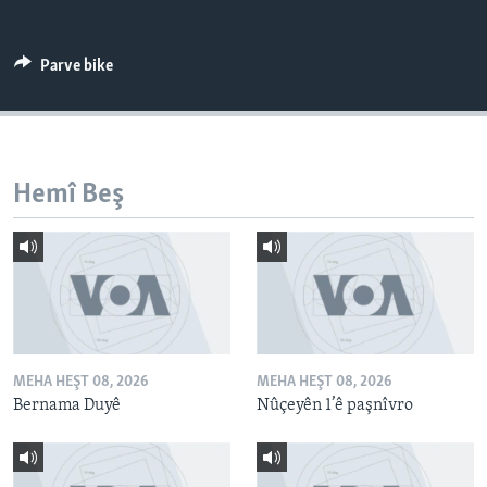
ÇAND Û HUNER
SERNIVÎS
Parve bike
SORANÎ
Learning English
Hemî Beş
FOLLOW US
Zimanên Din
MEHA HEŞT 08, 2026
MEHA HEŞT 08, 2026
Bernama Duyê
Nûçeyên 1’ê paşnîvro