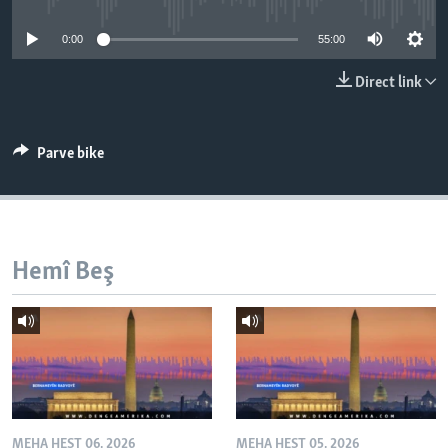
ÇAND Û HUNER
0:00
55:00
SERNIVÎS
Direct link
SORANÎ
Learning English
Parve bike
FOLLOW US
Hemî Beş
Zimanên Din
MEHA HEŞT 06, 2026
MEHA HEŞT 05, 2026