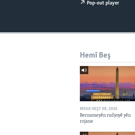
ÇAND Û HUNER
Pop-out player
SERNIVÎS
SORANÎ
Hemî Beş
MEHA HEŞT 08, 2026
Bernameyên radyoyê yên
rojane