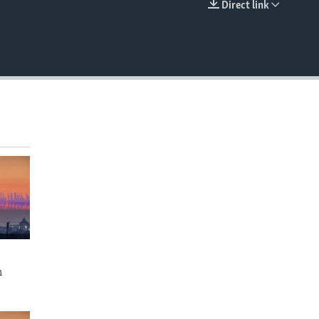
Direct link
EMBED
n