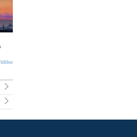
n
 bibîne