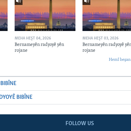
MEHA HEŞT 04, 2026
MEHA HEŞT 03, 2026
Bernameyên radyoyê yên
Bernameyên radyoyê yê
rojane
rojane
Hemî beşan
BIBÎNE
YOYÊ BIBÎNE
FOLLOW US