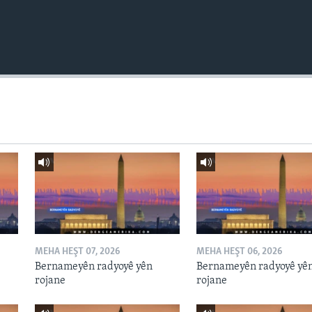
MEHA HEŞT 07, 2026
MEHA HEŞT 06, 2026
Bernameyên radyoyê yên
Bernameyên radyoyê yê
rojane
rojane