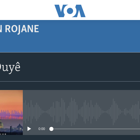
N ROJANE
SUBSCRIBE
Duyê
Navê xwe tomar
bike
No media source currently avail
0:00