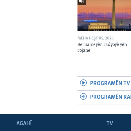
MEHA HEŞT 05, 2026
Bernameyên radyoyê yên
rojane
PROGRAMÊN TV 
PROGRAMÊN RAD
AGAHÎ
TV
Learning English