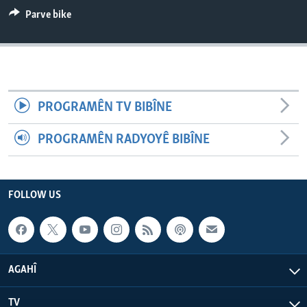
ÇAND Û HUNER
Parve bike
SERNIVÎS
SORANÎ
Learning English
PROGRAMÊN TV BIBÎNE
FOLLOW US
PROGRAMÊN RADYOYÊ BIBÎNE
FOLLOW US
Zimanên Din
AGAHÎ
TV