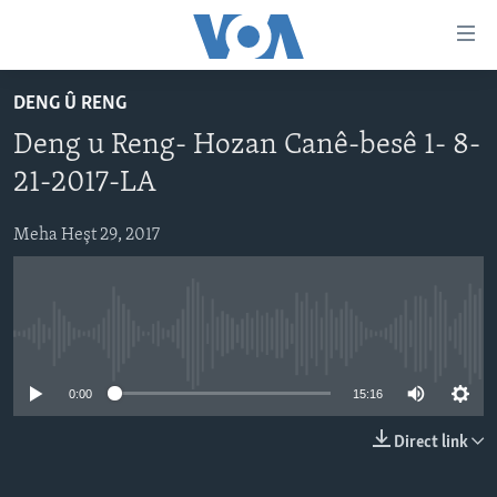
Lînkên
eksesibilîtî
Yekser
DENG Û RENG
here
DESTPÊK
Deng u Reng- Hozan Canê-besê 1- 8-
naveroka
NÛÇE
serekî
21-2017-LA
HERÊMÊN KURDAN
Yekser
VÎDYO GALERÎ
here
Meha Heşt 29, 2017
AMERÎKA
FOTO GALERÎ
Malpera
TIRKÎYE
RADYO
serekî
Yekser
SÛRÎYE
HEVPEYVÎN
here
No media source currently available
ÎRAQ
Lêgerînê
0:00
15:16
ÎRAN
ROJHILATA NAVÎN
Direct link
CÎHAN