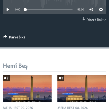
ÇAND Û HUNER
0:00
55:00
SERNIVÎS
Direct link
SORANÎ
Learning English
Parve bike
FOLLOW US
Hemî Beş
Zimanên Din
MEHA HEŞT 09, 2026
MEHA HEŞT 08, 2026