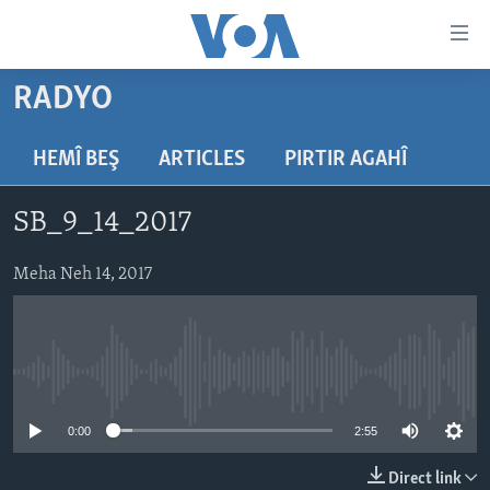
Lînkên
eksesibilîtî
Yekser
RADYO
here
DESTPÊK
naveroka
NÛÇE
HEMÎ BEŞ
ARTICLES
PIRTIR AGAHÎ
serekî
HERÊMÊN KURDAN
Yekser
VÎDYO GALERÎ
SB_9_14_2017
here
AMERÎKA
FOTO GALERÎ
Malpera
TIRKÎYE
Meha Neh 14, 2017
RADYO
serekî
Yekser
SÛRÎYE
HEVPEYVÎN
here
ÎRAQ
Lêgerînê
No media source currently available
ÎRAN
ROJHILATA NAVÎN
0:00
2:55
CÎHAN
Direct link