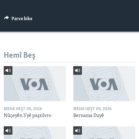
ÇAND Û HUNER
SERNIVÎS
Parve bike
SORANÎ
Learning English
Hemî Beş
FOLLOW US
Zimanên Din
MEHA HEŞT 09, 2026
MEHA HEŞT 09, 2026
Nûçeyên 3’yê paşnîvro
Bernama Duyê