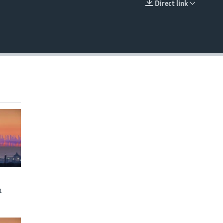
Direct link
EMBED
n