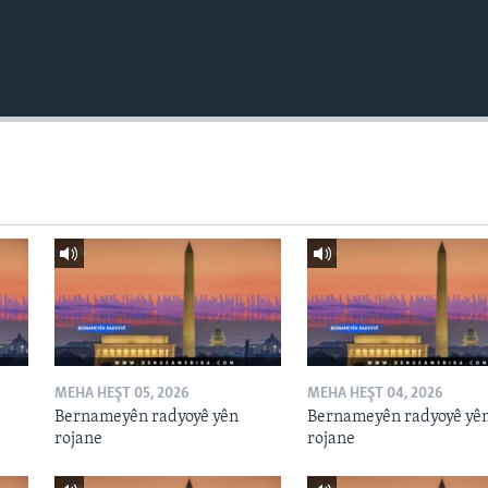
MEHA HEŞT 05, 2026
MEHA HEŞT 04, 2026
Bernameyên radyoyê yên
Bernameyên radyoyê yê
rojane
rojane