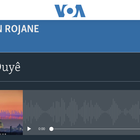
N ROJANE
SUBSCRIBE
Duyê
Navê xwe tomar
bike
No media source currently avail
0:00