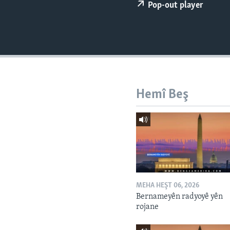
ÇAND Û HUNER
Pop-out player
SERNIVÎS
SORANÎ
Hemî Beş
MEHA HEŞT 06, 2026
Bernameyên radyoyê yên
rojane