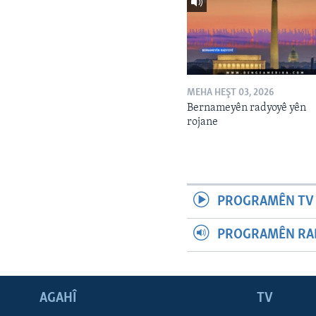
MEHA HEŞT 03, 2026
Bernameyên radyoyê yên
rojane
PROGRAMÊN TV 
PROGRAMÊN RAD
AGAHÎ
TV
Learning English