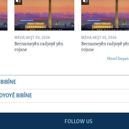
MEHA HEŞT 02, 2026
MEHA HEŞT 01, 2026
Bernameyên radyoyê yên
Bernameyên radyoyê yê
rojane
rojane
Hemî beşan
BIBÎNE
YOYÊ BIBÎNE
FOLLOW US