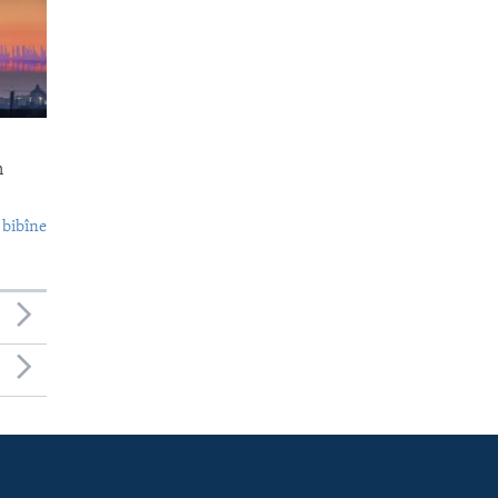
n
 bibîne