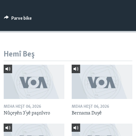
ÇAND Û HUNER
SERNIVÎS
Parve bike
SORANÎ
Learning English
Hemî Beş
FOLLOW US
Zimanên Din
MEHA HEŞT 06, 2026
MEHA HEŞT 06, 2026
Nûçeyên 3’yê paşnîvro
Bernama Duyê