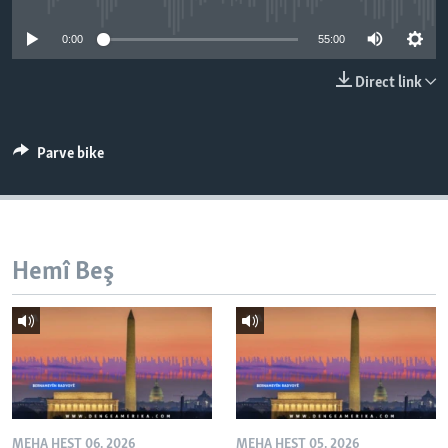
ÇAND Û HUNER
0:00
55:00
SERNIVÎS
Direct link
SORANÎ
Learning English
Parve bike
FOLLOW US
Hemî Beş
Zimanên Din
MEHA HEŞT 06, 2026
MEHA HEŞT 05, 2026