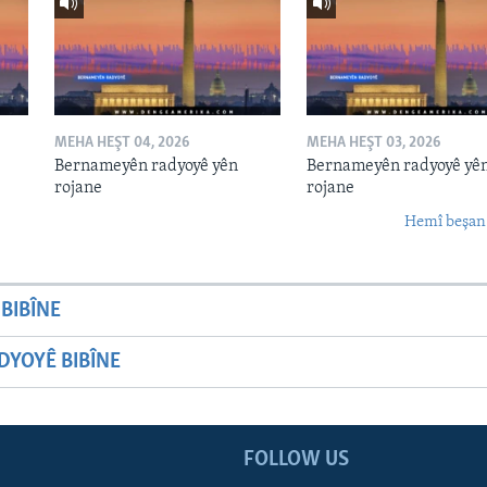
MEHA HEŞT 04, 2026
MEHA HEŞT 03, 2026
Bernameyên radyoyê yên
Bernameyên radyoyê yê
rojane
rojane
Hemî beşan
BIBÎNE
YOYÊ BIBÎNE
FOLLOW US