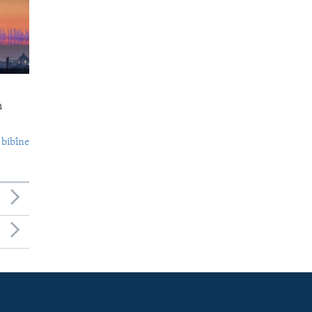
n
 bibîne