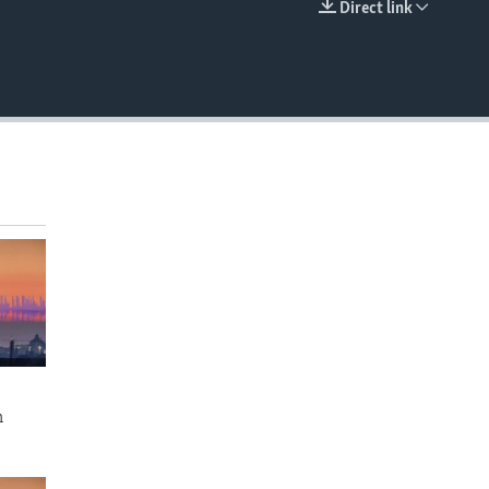
Direct link
EMBED
n