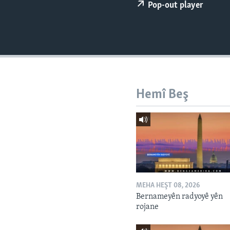
ÇAND Û HUNER
Pop-out player
SERNIVÎS
SORANÎ
Hemî Beş
MEHA HEŞT 08, 2026
Bernameyên radyoyê yên
rojane