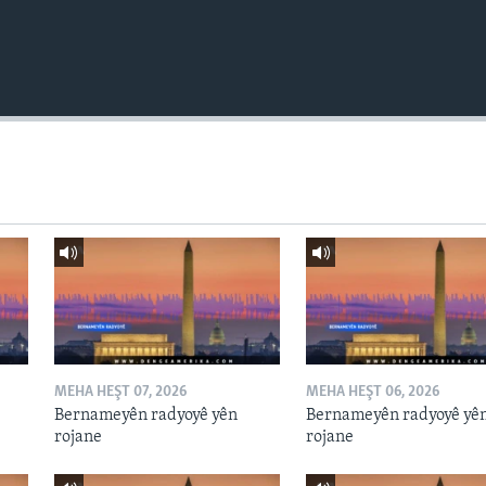
MEHA HEŞT 07, 2026
MEHA HEŞT 06, 2026
Bernameyên radyoyê yên
Bernameyên radyoyê yê
rojane
rojane