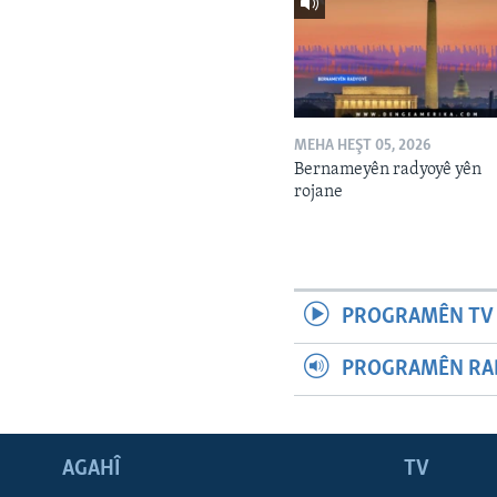
MEHA HEŞT 05, 2026
Bernameyên radyoyê yên
rojane
PROGRAMÊN TV 
PROGRAMÊN RAD
AGAHÎ
TV
Learning English