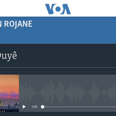
N ROJANE
SUBSCRIBE
Duyê
Navê xwe tomar
bike
No media source currently avail
0:00