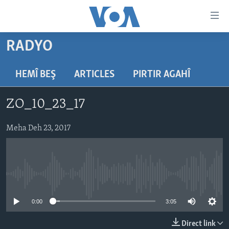
Lînkên
eksesibilîtî
Yekser
RADYO
here
DESTPÊK
naveroka
NÛÇE
HEMÎ BEŞ
ARTICLES
PIRTIR AGAHÎ
serekî
HERÊMÊN KURDAN
Yekser
VÎDYO GALERÎ
ZO_10_23_17
here
AMERÎKA
FOTO GALERÎ
Malpera
TIRKÎYE
Meha Deh 23, 2017
RADYO
serekî
Yekser
SÛRÎYE
HEVPEYVÎN
here
ÎRAQ
Lêgerînê
No media source currently available
ÎRAN
ROJHILATA NAVÎN
0:00
3:05
CÎHAN
Direct link