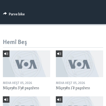
ÇAND Û HUNER
SERNIVÎS
Parve bike
SORANÎ
Learning English
Hemî Beş
FOLLOW US
Zimanên Din
MEHA HEŞT 05, 2026
MEHA HEŞT 05, 2026
Nûçeyên 3’yê paşnîvro
Nûçeyên 1’ê paşnîvro