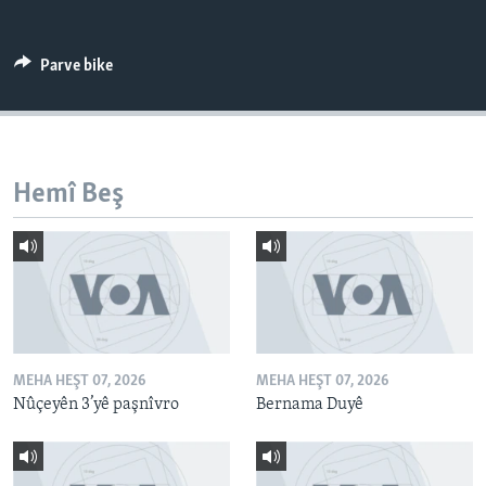
ÇAND Û HUNER
SERNIVÎS
Parve bike
SORANÎ
Learning English
Hemî Beş
FOLLOW US
Zimanên Din
MEHA HEŞT 07, 2026
MEHA HEŞT 07, 2026
Nûçeyên 3’yê paşnîvro
Bernama Duyê