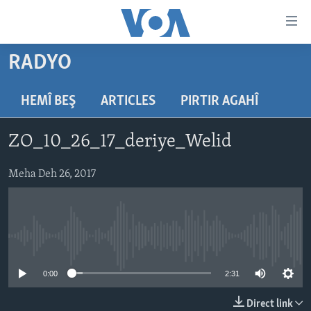
Lînkên
eksesibilîtî
Yekser
RADYO
here
DESTPÊK
naveroka
NÛÇE
HEMÎ BEŞ
ARTICLES
PIRTIR AGAHÎ
serekî
HERÊMÊN KURDAN
Yekser
VÎDYO GALERÎ
ZO_10_26_17_deriye_Welid
here
AMERÎKA
FOTO GALERÎ
Malpera
TIRKÎYE
Meha Deh 26, 2017
RADYO
serekî
Yekser
SÛRÎYE
HEVPEYVÎN
here
ÎRAQ
Lêgerînê
No media source currently available
ÎRAN
ROJHILATA NAVÎN
0:00
2:31
CÎHAN
Direct link