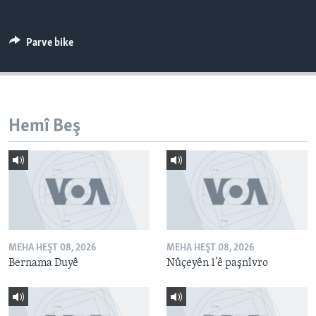
ÇAND Û HUNER
SERNIVÎS
Parve bike
SORANÎ
Learning English
Hemî Beş
FOLLOW US
Zimanên Din
MEHA HEŞT 08, 2026
MEHA HEŞT 08, 2026
Bernama Duyê
Nûçeyên 1’ê paşnîvro