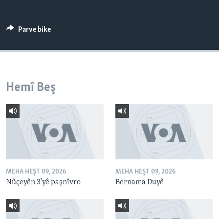
ÇAND Û HUNER
SERNIVÎS
Parve bike
SORANÎ
Learning English
Hemî Beş
FOLLOW US
Zimanên Din
MEHA HEŞT 09, 2026
MEHA HEŞT 09, 2026
Nûçeyên 3’yê paşnîvro
Bernama Duyê