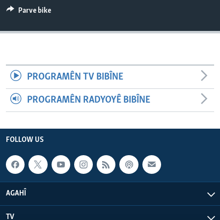
ÇAND Û HUNER
Parve bike
SERNIVÎS
SORANÎ
Learning English
PROGRAMÊN TV BIBÎNE
FOLLOW US
PROGRAMÊN RADYOYÊ BIBÎNE
FOLLOW US
Zimanên Din
AGAHÎ
TV