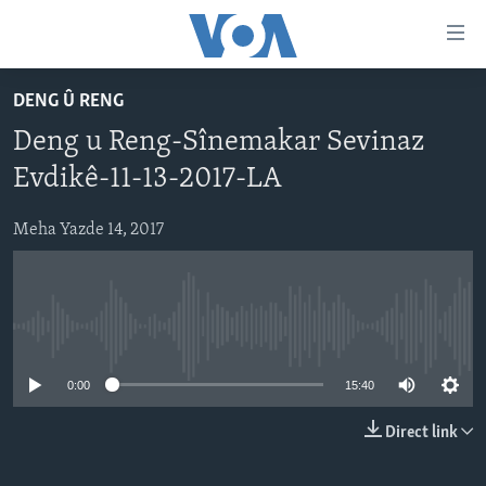
Lînkên
eksesibilîtî
Yekser
DENG Û RENG
here
DESTPÊK
Deng u Reng-Sînemakar Sevinaz
naveroka
NÛÇE
serekî
Evdikê-11-13-2017-LA
HERÊMÊN KURDAN
Yekser
VÎDYO GALERÎ
here
Meha Yazde 14, 2017
AMERÎKA
FOTO GALERÎ
Malpera
TIRKÎYE
RADYO
serekî
Yekser
SÛRÎYE
HEVPEYVÎN
here
No media source currently available
ÎRAQ
Lêgerînê
0:00
15:40
ÎRAN
ROJHILATA NAVÎN
Direct link
CÎHAN