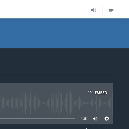
EMBED
able
4:35