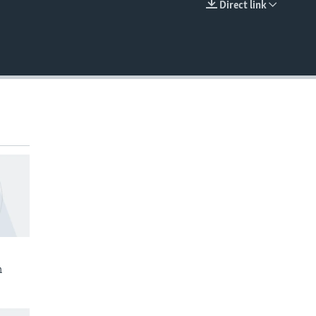
Direct link
EMBED
n