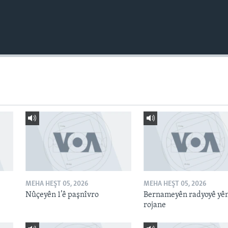
MEHA HEŞT 05, 2026
MEHA HEŞT 05, 2026
Nûçeyên 1’ê paşnîvro
Bernameyên radyoyê yê
rojane