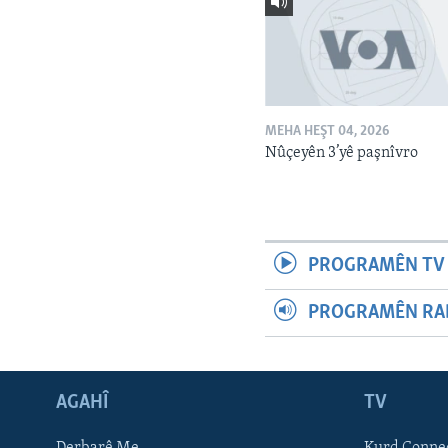
MEHA HEŞT 04, 2026
Nûçeyên 3’yê paşnîvro
PROGRAMÊN TV 
PROGRAMÊN RAD
AGAHÎ
TV
Learning English
Derbarê Me
Kurd Conne