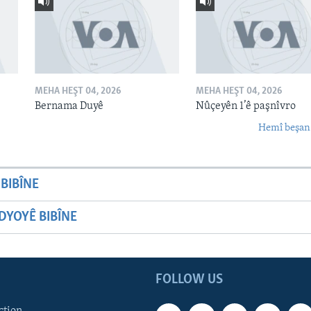
MEHA HEŞT 04, 2026
MEHA HEŞT 04, 2026
Bernama Duyê
Nûçeyên 1’ê paşnîvro
Hemî beşan
BIBÎNE
YOYÊ BIBÎNE
FOLLOW US
ction