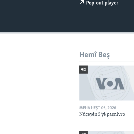
ÇAND Û HUNER
Pop-out player
SERNIVÎS
SORANÎ
Hemî Beş
MEHA HEŞT 05, 2026
Nûçeyên 3’yê paşnîvro