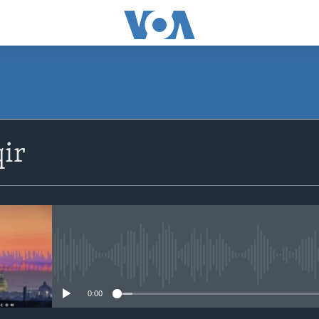
ir
No media source currently avail
0:00