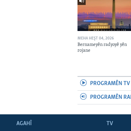
MEHA HEŞT 04, 2026
Bernameyên radyoyê yên
rojane
PROGRAMÊN TV 
PROGRAMÊN RAD
AGAHÎ
TV
Learning English