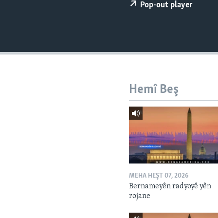
ÇAND Û HUNER
Pop-out player
SERNIVÎS
SORANÎ
Hemî Beş
MEHA HEŞT 07, 2026
Bernameyên radyoyê yên
rojane