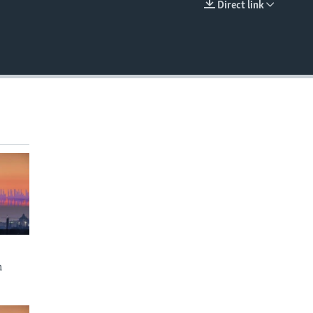
Direct link
EMBED
n