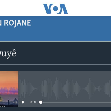
N ROJANE
SUBSCRIBE
Duyê
Navê xwe tomar
bike
No media source currently avail
0:00