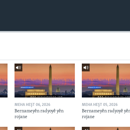
MEHA HEŞT 06, 2026
MEHA HEŞT 05, 2026
Bernameyên radyoyê yên
Bernameyên radyoyê yê
rojane
rojane