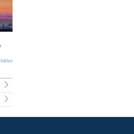
n
 bibîne