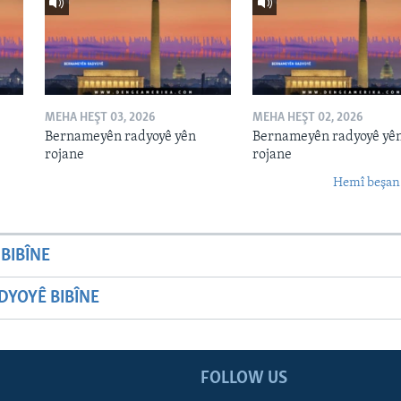
MEHA HEŞT 03, 2026
MEHA HEŞT 02, 2026
Bernameyên radyoyê yên
Bernameyên radyoyê yê
rojane
rojane
Hemî beşan
BIBÎNE
YOYÊ BIBÎNE
FOLLOW US