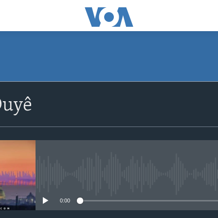
Duyê
No media source currently avail
0:00