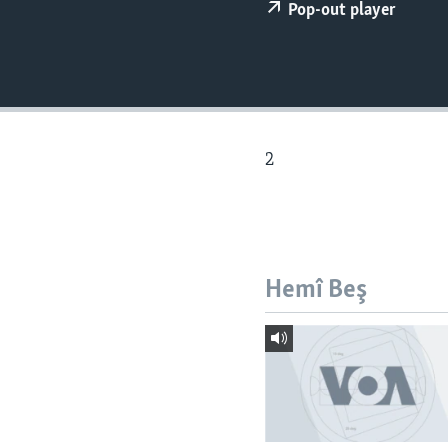
ÇAND Û HUNER
Pop-out player
SERNIVÎS
SORANÎ
2
Hemî Beş