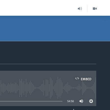
EMBED
able
54:56