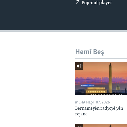
ÇAND Û HUNER
Pop-out player
SERNIVÎS
SORANÎ
Hemî Beş
MEHA HEŞT 07, 2026
Bernameyên radyoyê yên
rojane