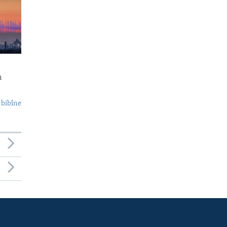
n
 bibîne