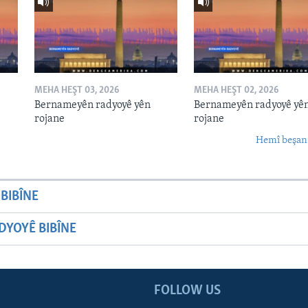
MEHA HEŞT 03, 2026
MEHA HEŞT 02, 2026
Bernameyên radyoyê yên
Bernameyên radyoyê yê
rojane
rojane
Hemî beşan
BIBÎNE
YOYÊ BIBÎNE
FOLLOW US