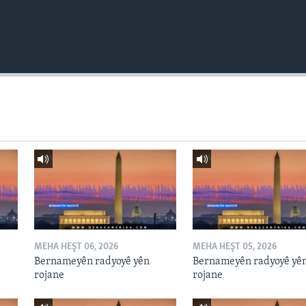
MEHA HEŞT 06, 2026
MEHA HEŞT 05, 2026
Bernameyên radyoyê yên
Bernameyên radyoyê yê
rojane
rojane