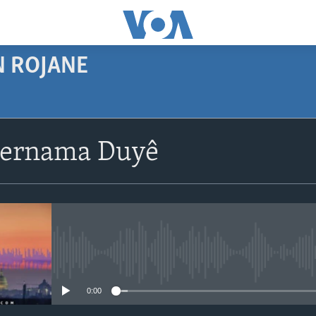
N ROJANE
SUBSCRIBE
Bernama Duyê
Navê xwe tomar
bike
No media source currently avail
0:00