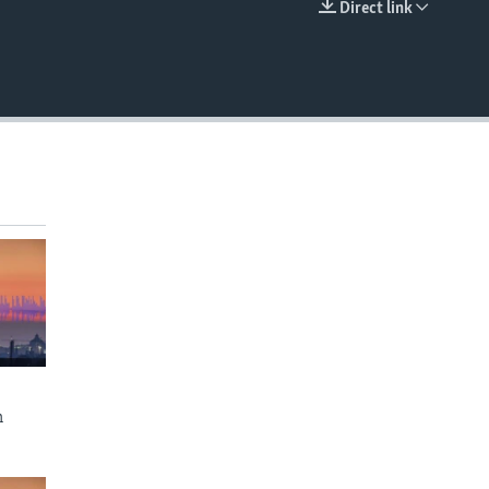
Direct link
EMBED
n