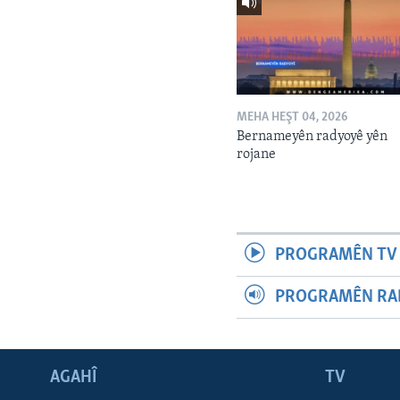
MEHA HEŞT 04, 2026
Bernameyên radyoyê yên
rojane
PROGRAMÊN TV 
PROGRAMÊN RAD
AGAHÎ
TV
Learning English