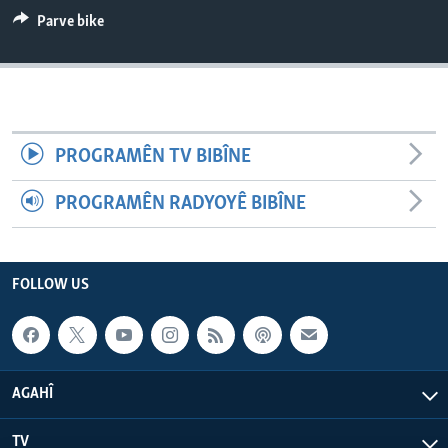
ÇAND Û HUNER
Parve bike
SERNIVÎS
SORANÎ
Learning English
PROGRAMÊN TV BIBÎNE
FOLLOW US
PROGRAMÊN RADYOYÊ BIBÎNE
FOLLOW US
Zimanên Din
AGAHÎ
TV