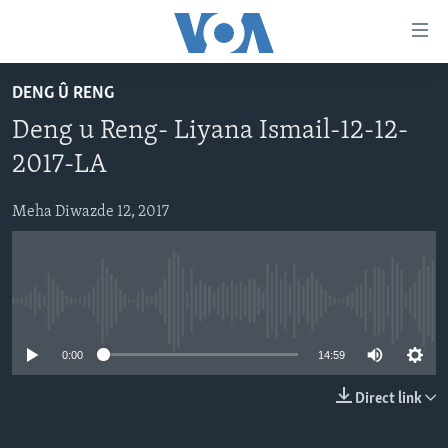
Lînkên
eksesibilîtî
Yekser
DENG Û RENG
here
DESTPÊK
Deng u Reng- Liyana Ismail-12-12-
naveroka
NÛÇE
serekî
2017-LA
HERÊMÊN KURDAN
Yekser
VÎDYO GALERÎ
here
Meha Diwazde 12, 2017
AMERÎKA
FOTO GALERÎ
Malpera
TIRKÎYE
RADYO
serekî
Yekser
SÛRÎYE
HEVPEYVÎN
here
No media source currently available
ÎRAQ
Lêgerînê
0:00
14:59
ÎRAN
ROJHILATA NAVÎN
Direct link
CÎHAN