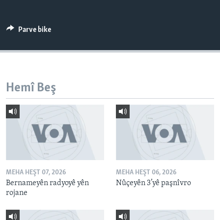
ÇAND Û HUNER
SERNIVÎS
Parve bike
SORANÎ
Learning English
Hemî Beş
FOLLOW US
Zimanên Din
MEHA HEŞT 07, 2026
MEHA HEŞT 06, 2026
Bernameyên radyoyê yên
Nûçeyên 3’yê paşnîvro
rojane