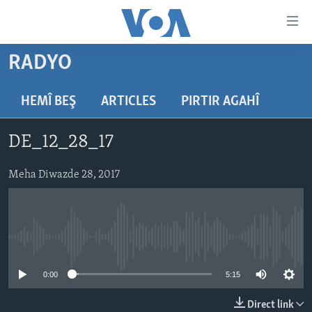
Lînkên
eksesibilîtî
Yekser
RADYO
here
DESTPÊK
naveroka
NÛÇE
HEMÎ BEŞ
ARTICLES
PIRTIR AGAHÎ
serekî
HERÊMÊN KURDAN
Yekser
VÎDYO GALERÎ
DE_12_28_17
here
AMERÎKA
FOTO GALERÎ
Malpera
TIRKÎYE
Meha Diwazde 28, 2017
RADYO
serekî
Yekser
SÛRÎYE
HEVPEYVÎN
here
ÎRAQ
Lêgerînê
No media source currently available
ÎRAN
ROJHILATA NAVÎN
0:00
5:15
CÎHAN
Direct link