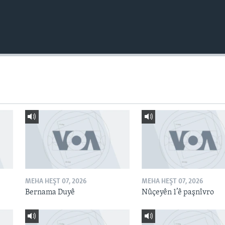
MEHA HEŞT 07, 2026
MEHA HEŞT 07, 2026
Bernama Duyê
Nûçeyên 1’ê paşnîvro