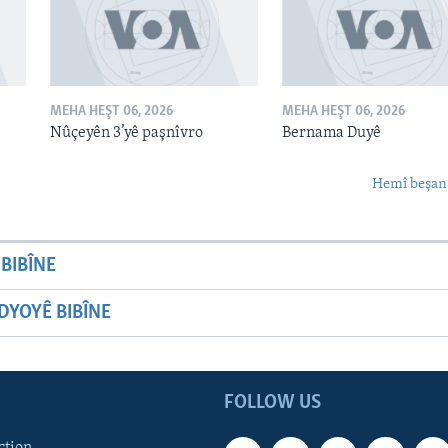
MEHA HEŞT 06, 2026
MEHA HEŞT 06, 2026
Nûçeyên 3’yê paşnîvro
Bernama Duyê
Hemî beşan
BIBÎNE
YOYÊ BIBÎNE
FOLLOW US
ction