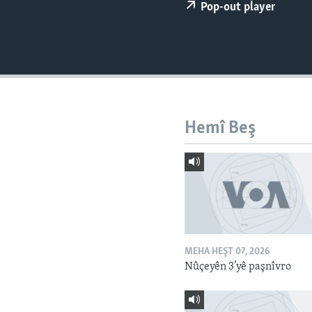
ÇAND Û HUNER
Pop-out player
SERNIVÎS
SORANÎ
Hemî Beş
MEHA HEŞT 07, 2026
Nûçeyên 3’yê paşnîvro