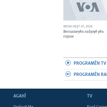
MEHA HEŞT 07, 2026
Bernameyên radyoyê yên
rojane
PROGRAMÊN TV 
PROGRAMÊN RAD
AGAHÎ
TV
Learning English
Derbarê Me
Kurd Conne