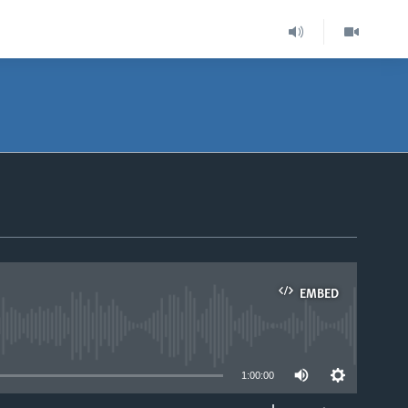
EMBED
able
1:00:00