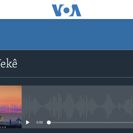
ekê
No media source currently avail
0:00