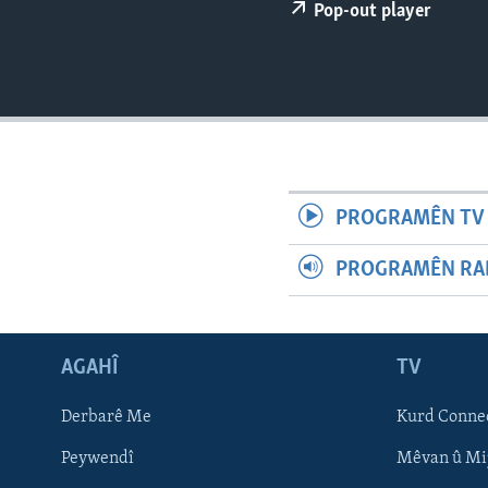
ÇAND Û HUNER
Pop-out player
SERNIVÎS
SORANÎ
PROGRAMÊN TV 
PROGRAMÊN RAD
AGAHÎ
TV
Learning English
Derbarê Me
Kurd Conne
Peywendî
Mêvan û Mi
FOLLOW US