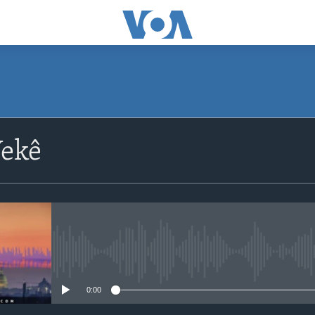
ekê
No media source currently avail
0:00