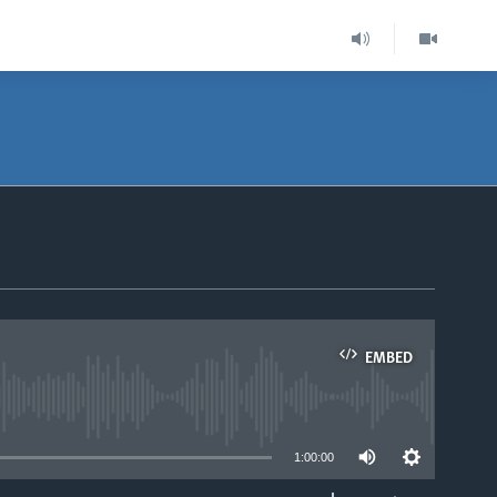
EMBED
able
1:00:00