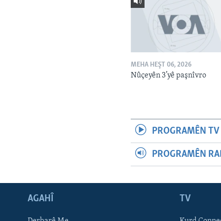
MEHA HEŞT 06, 2026
Nûçeyên 3’yê paşnîvro
PROGRAMÊN TV 
PROGRAMÊN RAD
AGAHÎ
TV
Learning English
Derbarê Me
Kurd Conne