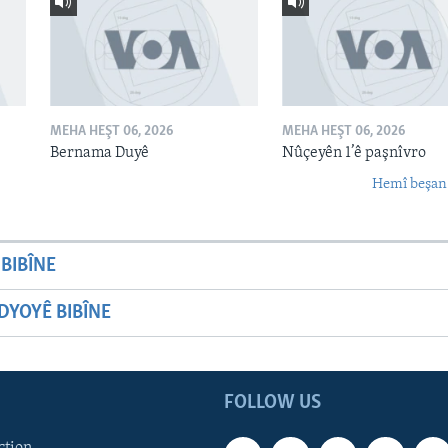
MEHA HEŞT 06, 2026
MEHA HEŞT 06, 2026
Bernama Duyê
Nûçeyên 1’ê paşnîvro
Hemî beşan
BIBÎNE
YOYÊ BIBÎNE
FOLLOW US
ction