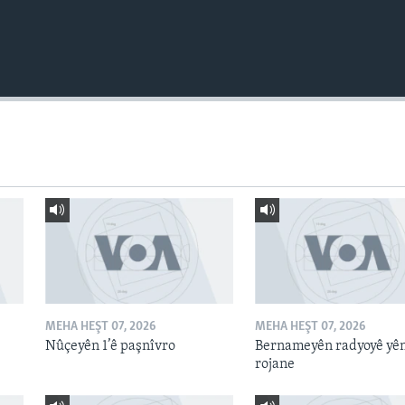
MEHA HEŞT 07, 2026
MEHA HEŞT 07, 2026
Nûçeyên 1’ê paşnîvro
Bernameyên radyoyê yê
rojane