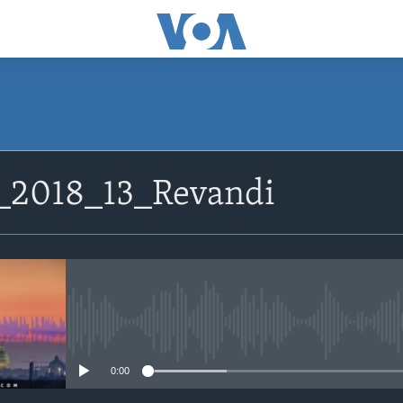
_2018_13_Revandi
No media source currently avail
0:00