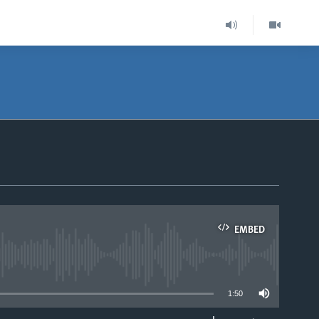
EMBED
able
1:50