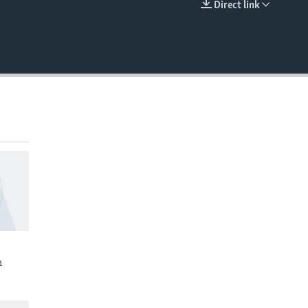
Direct link
EMBED
n