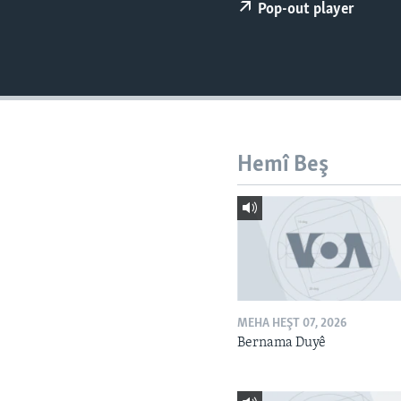
ÇAND Û HUNER
Pop-out player
SERNIVÎS
SORANÎ
Hemî Beş
MEHA HEŞT 07, 2026
Bernama Duyê