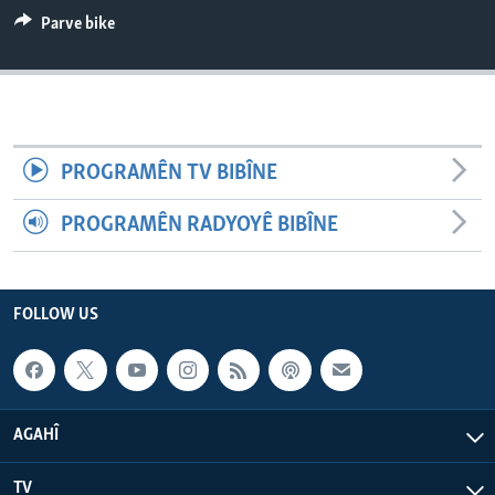
ÇAND Û HUNER
Parve bike
SERNIVÎS
SORANÎ
Learning English
PROGRAMÊN TV BIBÎNE
FOLLOW US
PROGRAMÊN RADYOYÊ BIBÎNE
FOLLOW US
Zimanên Din
AGAHÎ
TV