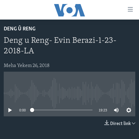
Lînkên
eksesibilîtî
Yekser
DENG Û RENG
here
DESTPÊK
Deng u Reng- Evin Berazi-1-23-
naveroka
NÛÇE
serekî
2018-LA
HERÊMÊN KURDAN
Yekser
VÎDYO GALERÎ
here
Meha Yekem 26, 2018
AMERÎKA
FOTO GALERÎ
Malpera
TIRKÎYE
RADYO
serekî
Yekser
SÛRÎYE
HEVPEYVÎN
here
No media source currently available
ÎRAQ
Lêgerînê
0:00
19:23
ÎRAN
ROJHILATA NAVÎN
Direct link
CÎHAN