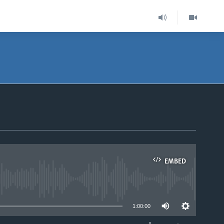
EMBED
able
1:00:00