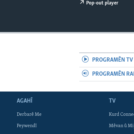
ÇAND Û HUNER
Pop-out player
SERNIVÎS
SORANÎ
PROGRAMÊN TV 
PROGRAMÊN RAD
AGAHÎ
TV
Learning English
Derbarê Me
Kurd Conne
Peywendî
Mêvan û Mi
FOLLOW US