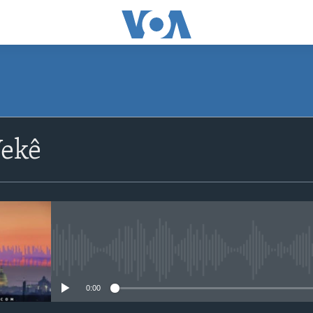
ekê
No media source currently avail
0:00