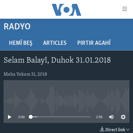
Lînkên
eksesibilîtî
Yekser
RADYO
here
DESTPÊK
naveroka
NÛÇE
HEMÎ BEŞ
ARTICLES
PIRTIR AGAHÎ
serekî
HERÊMÊN KURDAN
Yekser
VÎDYO GALERÎ
Selam Balayî, Duhok 31.01.2018
here
AMERÎKA
FOTO GALERÎ
Malpera
TIRKÎYE
Meha Yekem 31, 2018
RADYO
serekî
Yekser
SÛRÎYE
HEVPEYVÎN
here
ÎRAQ
Lêgerînê
No media source currently available
ÎRAN
ROJHILATA NAVÎN
0:00
2:55
CÎHAN
Direct link