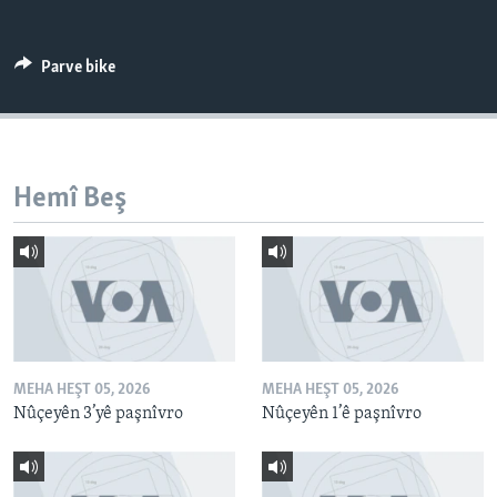
ÇAND Û HUNER
SERNIVÎS
Parve bike
SORANÎ
Learning English
Hemî Beş
FOLLOW US
Zimanên Din
MEHA HEŞT 05, 2026
MEHA HEŞT 05, 2026
Nûçeyên 3’yê paşnîvro
Nûçeyên 1’ê paşnîvro