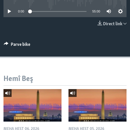
ÇAND Û HUNER
0:00
55:00
SERNIVÎS
Direct link
SORANÎ
Learning English
Parve bike
FOLLOW US
Hemî Beş
Zimanên Din
MEHA HEŞT 06, 2026
MEHA HEŞT 05, 2026