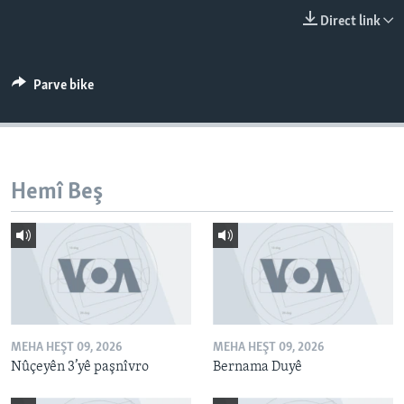
ÇAND Û HUNER
Direct link
SERNIVÎS
SORANÎ
Parve bike
Learning English
FOLLOW US
Hemî Beş
Zimanên Din
MEHA HEŞT 09, 2026
MEHA HEŞT 09, 2026
Nûçeyên 3’yê paşnîvro
Bernama Duyê