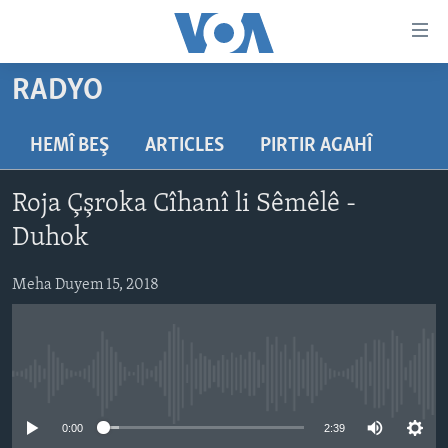
Lînkên
eksesibilîtî
Yekser
RADYO
here
DESTPÊK
naveroka
NÛÇE
HEMÎ BEŞ
ARTICLES
PIRTIR AGAHÎ
serekî
HERÊMÊN KURDAN
Yekser
VÎDYO GALERÎ
Roja Çşroka Cîhanî li Sêmêlê -
here
AMERÎKA
FOTO GALERÎ
Malpera
Duhok
TIRKÎYE
RADYO
serekî
Yekser
Meha Duyem 15, 2018
SÛRÎYE
HEVPEYVÎN
here
ÎRAQ
Lêgerînê
ÎRAN
No media source currently available
ROJHILATA NAVÎN
CÎHAN
0:00
2:39