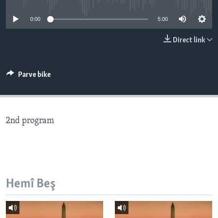
ÇAND Û HUNER
0:00
5:00
SERNIVÎS
Direct link
SORANÎ
Learning English
Parve bike
FOLLOW US
2nd program
Zimanên Din
Hemî Beş